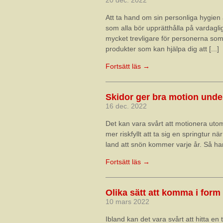
20 dec. 2022
Att ta hand om sin personliga hygien 
som alla bör upprätthålla på vardagli
mycket trevligare för personerna som ä
produkter som kan hjälpa dig att [...]
Fortsätt läs →
Skidor ger bra motion under
16 dec. 2022
Det kan vara svårt att motionera uto
mer riskfyllt att ta sig en springtur n
land att snön kommer varje år. Så har
Fortsätt läs →
Olika sätt att komma i form
10 mars 2022
Ibland kan det vara svårt att hitta e