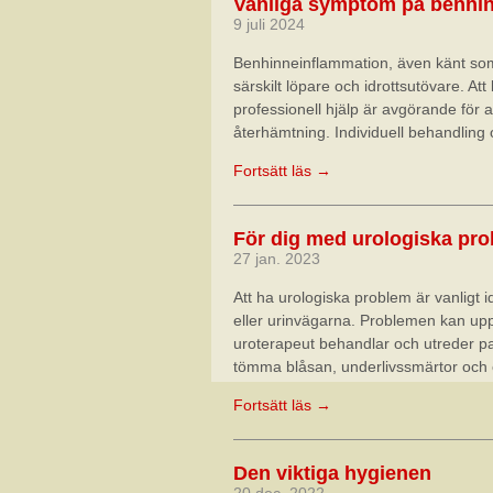
Vanliga symptom på benhin
9 juli 2024
Benhinneinflammation, även känt so
särskilt löpare och idrottsutövare. A
professionell hjälp är avgörande för at
återhämtning. Individuell behandling o
Fortsätt läs →
För dig med urologiska pr
27 jan. 2023
Att ha urologiska problem är vanligt 
eller urinvägarna. Problemen kan upp
uroterapeut behandlar och utreder pa
tömma blåsan, underlivssmärtor och 
Fortsätt läs →
Den viktiga hygienen