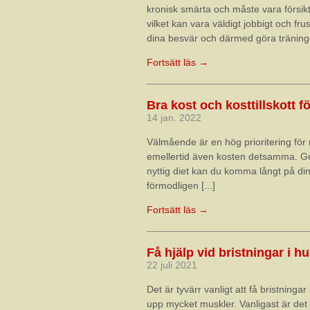
kronisk smärta och måste vara försikt
vilket kan vara väldigt jobbigt och f
dina besvär och därmed göra träninge
Fortsätt läs →
Bra kost och kosttillskott fö
14 jan. 2022
Välmående är en hög prioritering för
emellertid även kosten detsamma. Gen
nyttig diet kan du komma långt på din
förmodligen [...]
Fortsätt läs →
Få hjälp vid bristningar i h
22 juli 2021
Det är tyvärr vanligt att få bristning
upp mycket muskler. Vanligast är det 