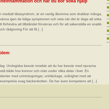
neinflammation och när du bör söka hjälp
m medialt tibiasyndrom, är en vanlig åkomma som drabbar många,
tt känna igen de tidiga symptomen och veta när det är dags att söka
t förhindra att tillståndet förvärras och för att säkerställa en snabb
ch rådgivning För att få [...]
oblem
idag. Urologiska besvär innebär att du har besvär med njurarna
stå både hos kvinnor och män under olika delar i livet. En
tienter med urinträngningar, urinläckage, svårighet med att
exempelvis svag bäckenbotten. De har även kompetens att [...]