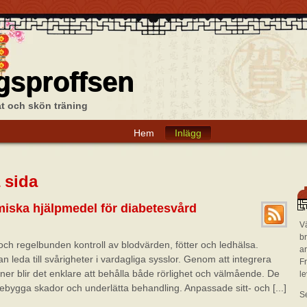
gsproffsen
mat och skön träning
Hem
Inlägg
 sida
miska hjälpmedel för diabetesvård
Vä
br
h regelbunden kontroll av blodvärden, fötter och ledhälsa.
ar
n leda till svårigheter i vardagliga sysslor. Genom att integrera
Fr
ner blir det enklare att behålla både rörlighet och välmående. De
l
örebygga skador och underlätta behandling. Anpassade sitt- och [...]
S