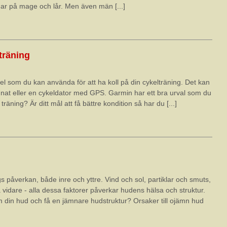
ngar på mage och lår. Men även män [...]
träning
l som du kan använda för att ha koll på din cykelträning. Det kan
nat eller en cykeldator med GPS. Garmin har ett bra urval som du
räning? Är ditt mål att få bättre kondition så har du [...]
gs påverkan, både inre och yttre. Vind och sol, partiklar och smuts,
å vidare - alla dessa faktorer påverkar hudens hälsa och struktur.
m din hud och få en jämnare hudstruktur? Orsaker till ojämn hud