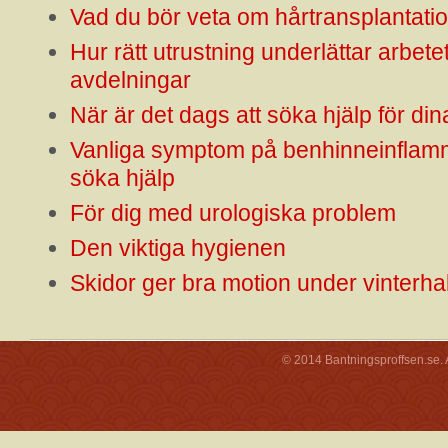
Vad du bör veta om hårtransplantatio
Hur rätt utrustning underlättar arbete
avdelningar
När är det dags att söka hjälp för di
Vanliga symptom på benhinneinflamm
söka hjälp
För dig med urologiska problem
Den viktiga hygienen
Skidor ger bra motion under vinterha
© 2014 Bantningsproffsen.se. A